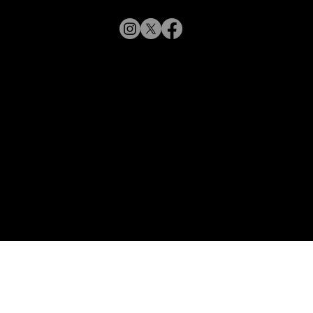
「ラインアート シャルマン 銀座並木通
© 2019 CHARMANT
り」 スタッフが聞く Vol.12
Inc.
​よくある質問
サイトポリシー
シャルマン企業サイトへ