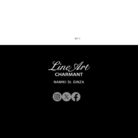
「ラインアート シャルマン 銀座並木通
© 2019 CHARMANT
り」 スタッフが聞く Vol.12