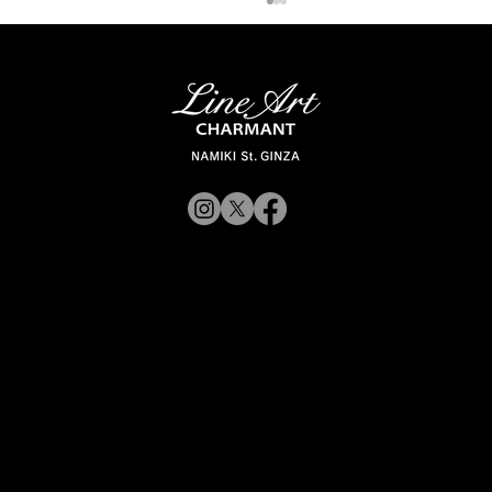
【新商品入荷のお知らせ】
© 2019 CHARMANT
XL11327,11328,11316 Line Art
CHARMANT 新モデル・新色入荷
Inc.
​よくある質問
サイトポリシー
シャルマン企業サイトへ