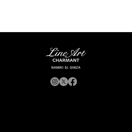
新商品入荷のお知らせ】
【新商品入荷のお
11327,11328,11316
ょこシー「新コレ
© 2019 CHARMANT Inc.
ne Art CHARMANT 新モ
入荷
ル・新色入荷
サイトポリシ
よくある質問
シャルマン企業サイトへ