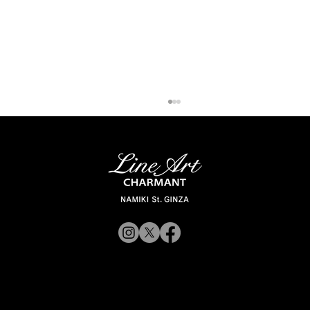
「ラインアート シャルマン 銀座並木通
© 2019 CHARMANT
り」 スタッフが聞く Vol.12