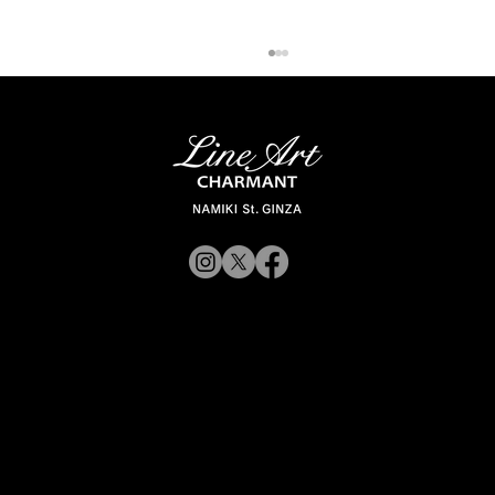
「ラインアート シャルマン 銀座並木通
© 2019 CHARMANT
り」 スタッフが聞く Vol.12
Inc.
​よくある質問