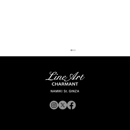
「ラインアート シャルマン 銀座並木通
り」 スタッフが聞く Vol.12